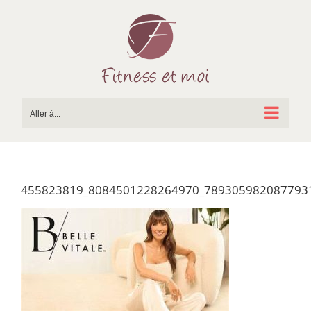
Passer
au
contenu
Aller à...
455823819_8084501228264970_789305982087793