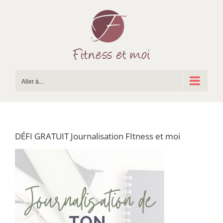
Passer
au
contenu
Aller à...
DÉFI GRATUIT Journalisation FItness et moi