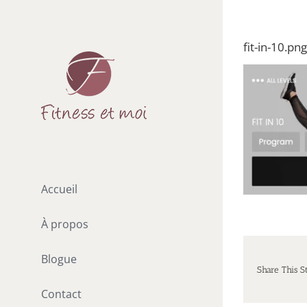
Passer
au
fit-in-10.png
contenu
Accueil
À propos
Blogue
Share This S
Contact