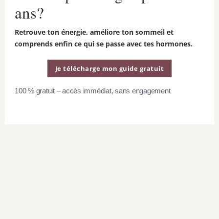
ans?
Retrouve ton énergie, améliore ton sommeil et
comprends enfin ce qui se passe avec tes hormones.
Tu n’as pas besoin d’équipement pour les
intervalles de danse cardio, juste ton
Je télécharge mon guide gratuit
corps! Cependant, Andrea recommande
100 % gratuit – accès immédiat, sans engagement
l’utilisation de poids pour cheville de 2 lb et
d’une bande de résistance moyenne (la
verte, si tu as l’ensemble de bandes de
résistance de Beachbody) pour les
exercices de sculpture que tu feras tout au
long du programme. N’hésite pas à utiliser
des poids pour cheville de 1 lb ou de 3 lb