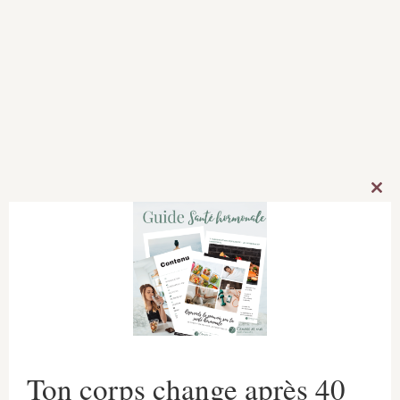
équipement
Clos
this
mod
Ton corps change après 40