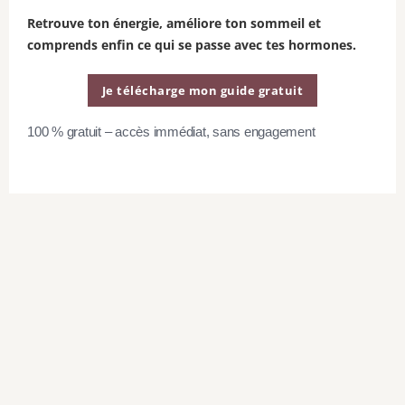
L’hydratant minéral protège ta peau contre
Retrouve ton énergie, améliore ton sommeil et
comprends enfin ce qui se passe avec tes hormones.
les effets nocifs du soleil et les radicaux
libres grâce à ce soin léger enrichi en zinc
Je télécharge mon guide gratuit
minéral.
100 % gratuit – accès immédiat, sans engagement
7.
Crème de Nuit Renouvelle Avancé
(Soir)
La Crème de Nuit travaille pendant ton
sommeil pour renouveler les cellules et
lisser les traits.
8.
Crème Activatrice de Jeunesse FPS
30 (BB cream)
(Matin)