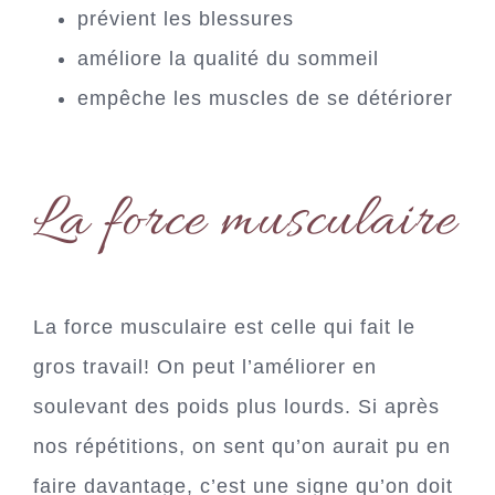
prévient les blessures
Clos
améliore la qualité du sommeil
this
mod
empêche les muscles de se détériorer
La force musculaire
Ton corps change après 40
ans?
La force musculaire est celle qui fait le
gros travail! On peut l’améliorer en
Retrouve ton énergie, améliore ton sommeil et comprends enfin
ce qui se passe avec tes hormones.
soulevant des poids plus lourds. Si après
nos répétitions, on sent qu’on aurait pu en
Je télécharge mon guide gratuit
faire davantage, c’est une signe qu’on doit