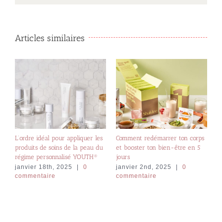
Articles similaires
L’ordre idéal pour appliquer les
Comment redémarrer ton corps
en
D
produits de soins de la peau du
et booster ton bien-être en 5
té
j
régime personnalisé YOUTH®
jours
c
janvier 18th, 2025
|
0
janvier 2nd, 2025
|
0
commentaire
commentaire