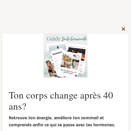
problèmes d’estomac comme des gaz,
des ballonnements ou des malaises.
Clos
this
mod
Ton corps change après 40
ans?
Comment les
Retrouve ton énergie, améliore ton sommeil et
comprends enfin ce qui se passe avec tes hormones.