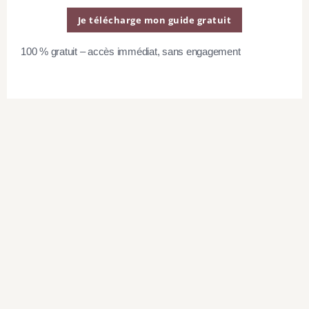
probiotiques
Je télécharge mon guide gratuit
soutiennent un
100 % gratuit – accès immédiat, sans engagement
microbiome sain
Je ne vous surprendrai pas en vous disant
que ce que vous mangez à un effet
important sur votre microbiome.
Pour aider à maintenir un équilibre sain
dans vos bactéries intestinales, vous