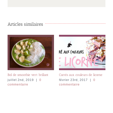
Articles similaires
Bol de smoothie vert brillant
Carrés aux couleurs de licorne
B
a
juillet 2nd, 2019
|
0
février 23rd, 2017
|
0
commentaire
commentaire
f
c