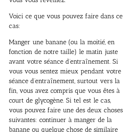
Retrouve ton énergie, améliore ton sommeil et comprends enfin
Voici ce que vous pouvez faire dans ce
ce qui se passe avec tes hormones.
cas:
Je télécharge mon guide gratuit
Manger une banane (ou la moitié, en
100 % gratuit – accès immédiat, sans engagement
fonction de notre taille) le matin juste
avant votre séance d’entraînement. Si
vous vous sentez mieux pendant votre
séance d’entraînement, surtout vers la
fin, vous avez compris que vous êtes à
court de glycogène. Si tel est le cas,
vous pouvez faire une des deux choses
suivantes: continuer à manger de la
banane ou quelque chose de similaire