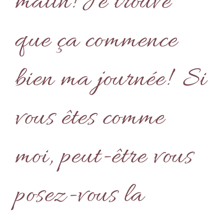
matin! Je trouve
que ça commence
bien ma journée! Si
vous êtes comme
moi, peut-être vous
posez-vous la