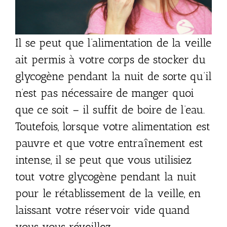
Il se peut que l’alimentation de la veille
ait permis à votre corps de stocker du
glycogène pendant la nuit de sorte qu’il
n’est pas nécessaire de manger quoi
Clos
this
que ce soit – il suffit de boire de l’eau.
mod
Toutefois, lorsque votre alimentation est
pauvre et que votre entraînement est
intense, il se peut que vous utilisiez
tout votre glycogène pendant la nuit
pour le rétablissement de la veille, en
Ton corps change après 40
laissant votre réservoir vide quand
ans?
vous vous réveillez.