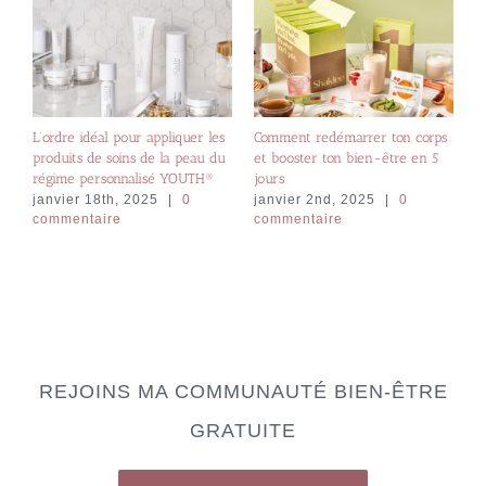
L’ordre idéal pour appliquer les
Comment redémarrer ton corps
en
D
produits de soins de la peau du
et booster ton bien-être en 5
té
j
régime personnalisé YOUTH®
jours
c
janvier 18th, 2025
|
0
janvier 2nd, 2025
|
0
commentaire
commentaire
REJOINS MA COMMUNAUTÉ BIEN-ÊTRE
GRATUITE