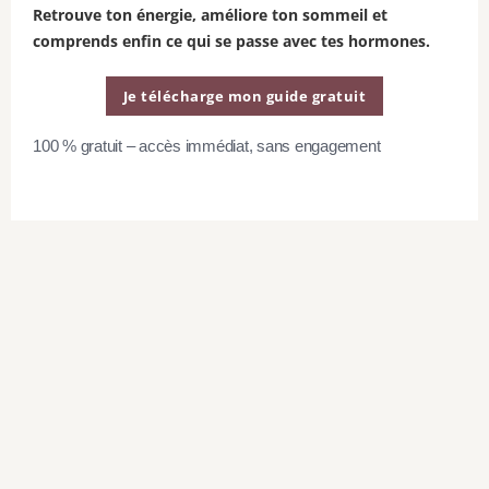
Retrouve ton énergie, améliore ton sommeil et
comprends enfin ce qui se passe avec tes hormones.
Cette recette est tirée de l’émission
FIXATE
disponible exclusivement
Je télécharge mon guide gratuit
sur
BEACHBODY ON DEMAND
.
100 % gratuit – accès immédiat, sans engagement
Information nutritionnelle (par
portion):
Calories: 149
Matière grasse totale: 7 g
Gras saturé: 2 g
Cholestérol: 5 mg
Sodium: 196 mg
Glucides: 21 g