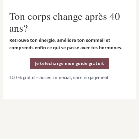
puis ajouter les bananes
Ton corps change après 40
tranchées.
ans?
Mélanger jusqu’à ce qu’elles
soient incorporées et et que le
Retrouve ton énergie, améliore ton sommeil et
comprends enfin ce qui se passe avec tes hormones.
mélange soit lisse.
Incorporer les brisures de
Je télécharge mon guide gratuit
chocolat, puis diviser la pâte
100 % gratuit – accès immédiat, sans engagement
uniformément dans les moules
à muffins préparés.
Cuire au four de 18 à 20
minutes, jusqu’à ce qu’ils soient
dorés et qu’un cure-dent inséré