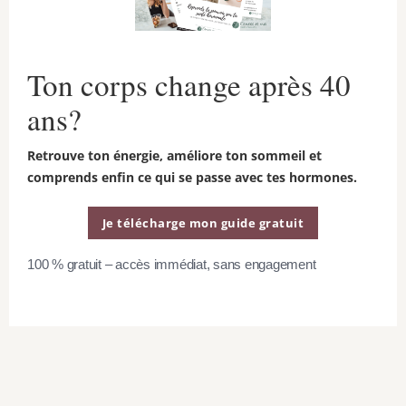
souvent, jusqu’à ce que la
viande brunisse, de 7 à 10
minutes. Assaisonner avec le
Ton corps change après 40
sel, le poivre, le thym et
ans?
l’origan. Retirer du rond et
Retrouve ton énergie, améliore ton sommeil et
laisser reposer pendant 5
comprends enfin ce qui se passe avec tes hormones.
minutes dans le chaudron.
Je télécharge mon guide gratuit
Placer le mélange de viande et
de légumes dans un plat de
100 % gratuit – accès immédiat, sans engagement
verre allant au four de 9 po x 12
po. Délicatement, étendre la
purée de patates sur le
mélange de viande et de