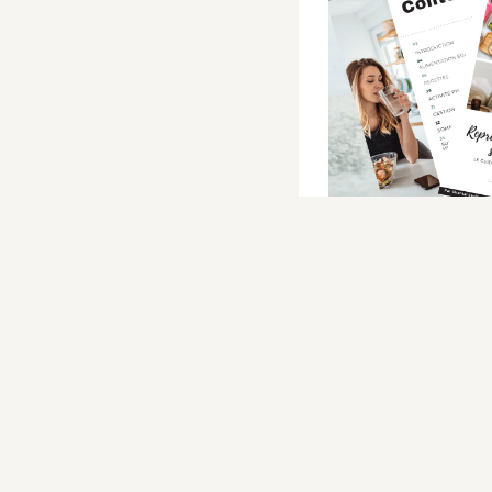
Voic
vanil