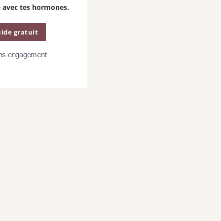
e avec tes hormones.
 le Shakeology à la
ide gratuit
ans engagement