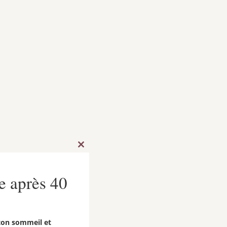
Close
this
module
e après 40
ton sommeil et