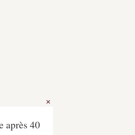
de
r l’ail
ire et
 que
e,
etirer
le et
ières.
Close
le pour
this
module
et
e après 40