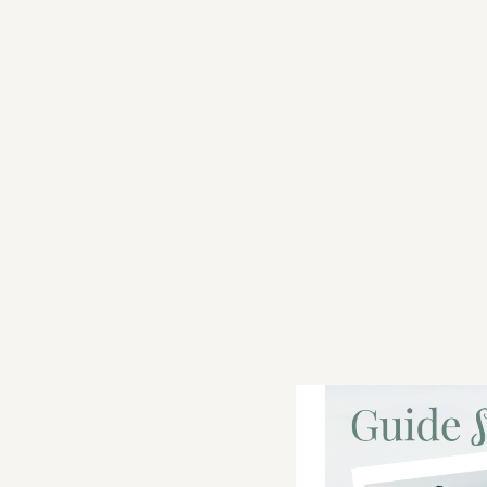
ju
1/
co
d’
2 
ju
1 
fr